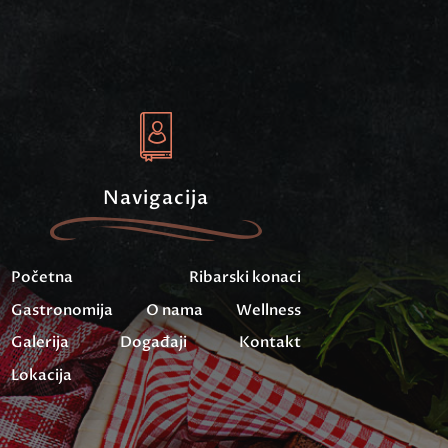
Navigacija
Početna
Ribarski konaci
Gastronomija
O nama
Wellness
Galerija
Događaji
Kontakt
Lokacija