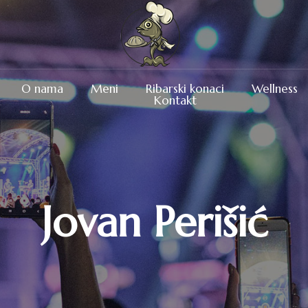
O nama
Meni
Ribarski konaci
Wellness
Kontakt
Jovan Perišić