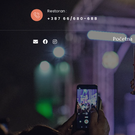
Restoran :
+387 66/680-688
Početna