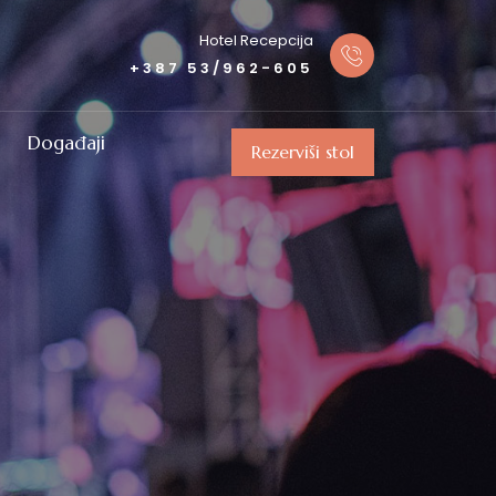
Hotel Recepcija
+387 53/962-605
Događaji
Rezerviši stol