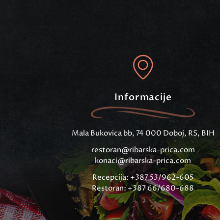
Informacije
Mala Bukovica bb, 74 000 Doboj, RS, BIH
restoran@ribarska-prica.com
konaci@ribarska-prica.com
Recepcija: +387 53/962-605
Restoran: +387 66/680-688